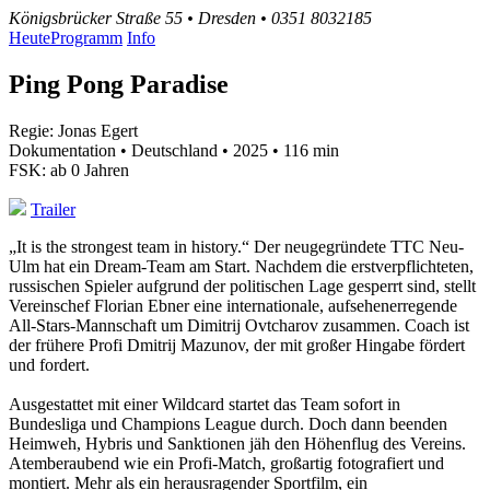
Königsbrücker Straße 55 • Dresden • 0351 8032185
Heute
Programm
Info
Ping Pong Paradise
Regie: Jonas Egert
Dokumentation • Deutschland • 2025 • 116 min
FSK: ab 0 Jahren
Trailer
„It is the strongest team in history.“ Der neugegründete TTC Neu-
Ulm hat ein Dream-Team am Start. Nachdem die erstverpflichteten,
russischen Spieler aufgrund der politischen Lage gesperrt sind, stellt
Vereinschef Florian Ebner eine internationale, aufsehenerregende
All-Stars-Mannschaft um Dimitrij Ovtcharov zusammen. Coach ist
der frühere Profi Dmitrij Mazunov, der mit großer Hingabe fördert
und fordert.
Ausgestattet mit einer Wildcard startet das Team sofort in
Bundesliga und Champions League durch. Doch dann beenden
Heimweh, Hybris und Sanktionen jäh den Höhenflug des Vereins.
Atemberaubend wie ein Profi-Match, großartig fotografiert und
montiert. Mehr als ein herausragender Sportfilm, ein