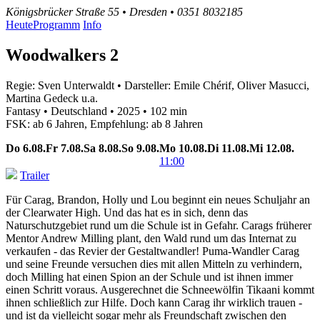
Königsbrücker Straße 55 • Dresden • 0351 8032185
Heute
Programm
Info
Woodwalkers 2
Regie: Sven Unterwaldt • Darsteller: Emile Chérif, Oliver Masucci,
Martina Gedeck u.a.
Fantasy • Deutschland • 2025 • 102 min
FSK: ab 6 Jahren, Empfehlung: ab 8 Jahren
Do
6.08.
Fr
7.08.
Sa
8.08.
So
9.08.
Mo
10.08.
Di
11.08.
Mi
12.08.
11:00
Trailer
Für Carag, Brandon, Holly und Lou beginnt ein neues Schuljahr an
der Clearwater High. Und das hat es in sich, denn das
Naturschutzgebiet rund um die Schule ist in Gefahr. Carags früherer
Mentor Andrew Milling plant, den Wald rund um das Internat zu
verkaufen - das Revier der Gestaltwandler! Puma-Wandler Carag
und seine Freunde versuchen dies mit allen Mitteln zu verhindern,
doch Milling hat einen Spion an der Schule und ist ihnen immer
einen Schritt voraus. Ausgerechnet die Schneewölfin Tikaani kommt
ihnen schließlich zur Hilfe. Doch kann Carag ihr wirklich trauen -
und ist da vielleicht sogar mehr als Freundschaft zwischen den