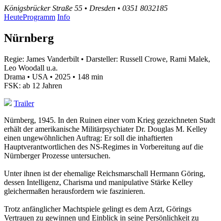
Königsbrücker Straße 55 • Dresden • 0351 8032185
Heute
Programm
Info
Nürnberg
Regie: James Vanderbilt • Darsteller: Russell Crowe, Rami Malek,
Leo Woodall u.a.
Drama • USA • 2025 • 148 min
FSK: ab 12 Jahren
Trailer
Nürnberg, 1945. In den Ruinen einer vom Krieg gezeichneten Stadt
erhält der amerikanische Militärpsychiater Dr. Douglas M. Kelley
einen ungewöhnlichen Auftrag: Er soll die inhaftierten
Hauptverantwortlichen des NS-Regimes in Vorbereitung auf die
Nürnberger Prozesse untersuchen.
Unter ihnen ist der ehemalige Reichsmarschall Hermann Göring,
dessen Intelligenz, Charisma und manipulative Stärke Kelley
gleichermaßen herausfordern wie faszinieren.
Trotz anfänglicher Machtspiele gelingt es dem Arzt, Görings
Vertrauen zu gewinnen und Einblick in seine Persönlichkeit zu