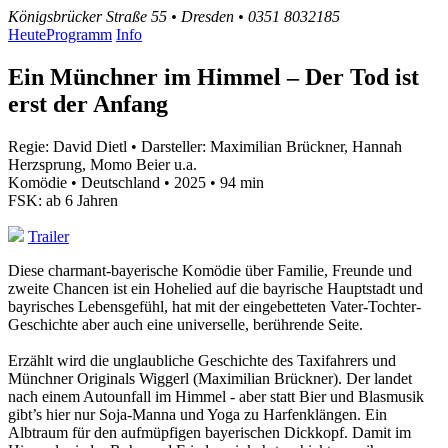
Königsbrücker Straße 55 • Dresden • 0351 8032185
Heute
Programm
Info
Ein Münchner im Himmel – Der Tod ist
erst der Anfang
Regie: David Dietl • Darsteller: Maximilian Brückner, Hannah
Herzsprung, Momo Beier u.a.
Komödie • Deutschland • 2025 • 94 min
FSK: ab 6 Jahren
Trailer
Diese charmant-bayerische Komödie über Familie, Freunde und
zweite Chancen ist ein Hohelied auf die bayrische Hauptstadt und
bayrisches Lebensgefühl, hat mit der eingebetteten Vater-Tochter-
Geschichte aber auch eine universelle, berührende Seite.
Erzählt wird die unglaubliche Geschichte des Taxifahrers und
Münchner Originals Wiggerl (Maximilian Brückner). Der landet
nach einem Autounfall im Himmel - aber statt Bier und Blasmusik
gibt’s hier nur Soja-Manna und Yoga zu Harfenklängen. Ein
Albtraum für den aufmüpfigen bayerischen Dickkopf. Damit im