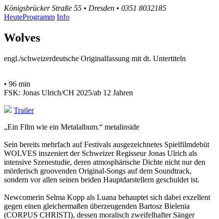
Königsbrücker Straße 55 • Dresden • 0351 8032185
Heute
Programm
Info
Wolves
engl./schweizerdeutsche Originalfassung mit dt. Untertiteln
• 96 min
FSK: Jonas Ulrich/CH 2025/ab 12 Jahren
Trailer
„Ein Film wie ein Metalalbum.“ metalinside
Sein bereits mehrfach auf Festivals ausgezeichnetes Spielfilmdebüt
WOLVES inszeniert der Schweizer Regisseur Jonas Ulrich als
intensive Szenestudie, deren atmosphärische Dichte nicht nur den
mörderisch groovenden Original-Songs auf dem Soundtrack,
sondern vor allen seinen beiden Hauptdarstellern geschuldet ist.
Newcomerin Selma Kopp als Luana behauptet sich dabei exzellent
gegen einen gleichermaßen überzeugenden Bartosz Bielenia
(CORPUS CHRISTI), dessen moralisch zweifelhafter Sänger