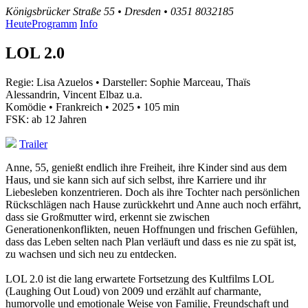
Königsbrücker Straße 55 • Dresden • 0351 8032185
Heute
Programm
Info
LOL 2.0
Regie: Lisa Azuelos • Darsteller: Sophie Marceau, Thaïs
Alessandrin, Vincent Elbaz u.a.
Komödie • Frankreich • 2025 • 105 min
FSK: ab 12 Jahren
Trailer
Anne, 55, genießt endlich ihre Freiheit, ihre Kinder sind aus dem
Haus, und sie kann sich auf sich selbst, ihre Karriere und ihr
Liebesleben konzentrieren. Doch als ihre Tochter nach persönlichen
Rückschlägen nach Hause zurückkehrt und Anne auch noch erfährt,
dass sie Großmutter wird, erkennt sie zwischen
Generationenkonflikten, neuen Hoffnungen und frischen Gefühlen,
dass das Leben selten nach Plan verläuft und dass es nie zu spät ist,
zu wachsen und sich neu zu entdecken.
LOL 2.0 ist die lang erwartete Fortsetzung des Kultfilms LOL
(Laughing Out Loud) von 2009 und erzählt auf charmante,
humorvolle und emotionale Weise von Familie, Freundschaft und