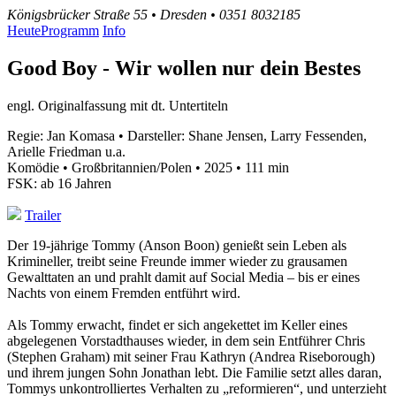
Königsbrücker Straße 55 • Dresden • 0351 8032185
Heute
Programm
Info
Good Boy - Wir wollen nur dein Bestes
engl. Originalfassung mit dt. Untertiteln
Regie: Jan Komasa • Darsteller: Shane Jensen, Larry Fessenden,
Arielle Friedman u.a.
Komödie • Großbritannien/Polen • 2025 • 111 min
FSK: ab 16 Jahren
Trailer
Der 19-jährige Tommy (Anson Boon) genießt sein Leben als
Krimineller, treibt seine Freunde immer wieder zu grausamen
Gewalttaten an und prahlt damit auf Social Media – bis er eines
Nachts von einem Fremden entführt wird.
Als Tommy erwacht, findet er sich angekettet im Keller eines
abgelegenen Vorstadthauses wieder, in dem sein Entführer Chris
(Stephen Graham) mit seiner Frau Kathryn (Andrea Riseborough)
und ihrem jungen Sohn Jonathan lebt. Die Familie setzt alles daran,
Tommys unkontrolliertes Verhalten zu „reformieren“, und unterzieht