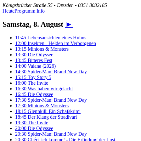
Königsbrücker Straße 55 • Dresden • 0351 8032185
Heute
Programm
Info
Samstag, 8. August
►
11:45
Lebensansichten eines Huhns
12:00
Insekten - Helden im Verborgenen
13:15
Minions & Monsters
13:30
Die Odyssee
13:45
Bitteres Fest
14:00
Vaiana (2026)
14:30
Spider-Man: Brand New Day
15:15
Toy Story 5
16:00
The Invite
16:30
Was haben wir gelacht
16:45
Die Odyssee
17:30
Spider-Man: Brand New Day
17:30
Minions & Monsters
18:15
Glennkill: Ein Schafskrimi
18:45
Der Klang der Stradivari
19:30
The Invite
20:00
Die Odyssee
20:30
Spider-Man: Brand New Day
20:30
Chéri, ich komme! - Die Erfindung der Lust