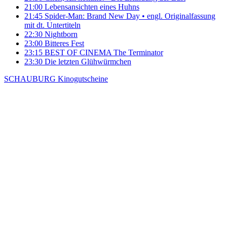
21:00
Lebensansichten eines Huhns
21:45
Spider-Man: Brand New Day
• engl. Originalfassung
mit dt. Untertiteln
22:30
Nightborn
23:00
Bitteres Fest
23:15
BEST OF CINEMA
The Terminator
23:30
Die letzten Glühwürmchen
SCHAUBURG Kinogutscheine