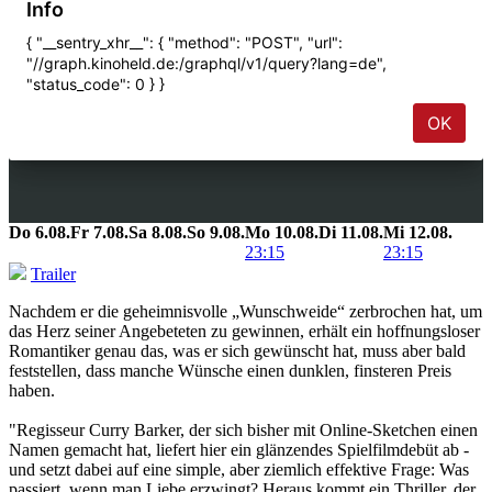
Do
6.08.
Fr
7.08.
Sa
8.08.
So
9.08.
Mo
10.08.
Di
11.08.
Mi
12.08.
23:15
23:15
Trailer
Nachdem er die geheimnisvolle „Wunschweide“ zerbrochen hat, um
das Herz seiner Angebeteten zu gewinnen, erhält ein hoffnungsloser
Romantiker genau das, was er sich gewünscht hat, muss aber bald
feststellen, dass manche Wünsche einen dunklen, finsteren Preis
haben.
"Regisseur Curry Barker, der sich bisher mit Online-Sketchen einen
Namen gemacht hat, liefert hier ein glänzendes Spielfilmdebüt ab -
und setzt dabei auf eine simple, aber ziemlich effektive Frage: Was
passiert, wenn man Liebe erzwingt? Heraus kommt ein Thriller, der