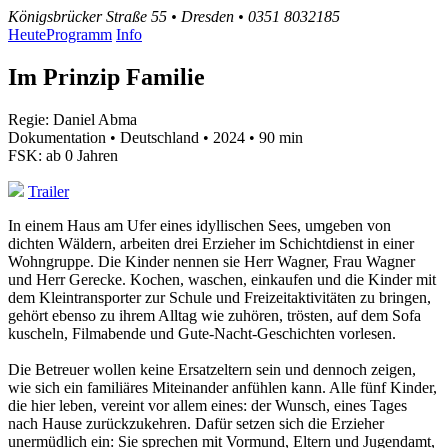
Königsbrücker Straße 55 • Dresden • 0351 8032185
Heute
Programm
Info
Im Prinzip Familie
Regie: Daniel Abma
Dokumentation • Deutschland • 2024 • 90 min
FSK: ab 0 Jahren
Trailer
In einem Haus am Ufer eines idyllischen Sees, umgeben von
dichten Wäldern, arbeiten drei Erzieher im Schichtdienst in einer
Wohngruppe. Die Kinder nennen sie Herr Wagner, Frau Wagner
und Herr Gerecke. Kochen, waschen, einkaufen und die Kinder mit
dem Kleintransporter zur Schule und Freizeitaktivitäten zu bringen,
gehört ebenso zu ihrem Alltag wie zuhören, trösten, auf dem Sofa
kuscheln, Filmabende und Gute-Nacht-Geschichten vorlesen.
Die Betreuer wollen keine Ersatzeltern sein und dennoch zeigen,
wie sich ein familiäres Miteinander anfühlen kann. Alle fünf Kinder,
die hier leben, vereint vor allem eines: der Wunsch, eines Tages
nach Hause zurückzukehren. Dafür setzen sich die Erzieher
unermüdlich ein: Sie sprechen mit Vormund, Eltern und Jugendamt,