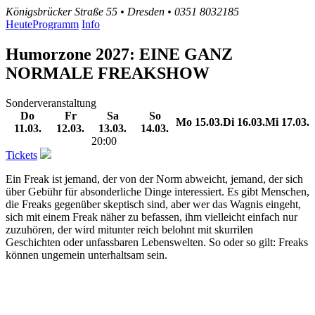
Königsbrücker Straße 55 • Dresden • 0351 8032185
Heute
Programm
Info
Humorzone 2027: EINE GANZ
NORMALE FREAKSHOW
Sonderveranstaltung
Do
Fr
Sa
So
Mo
15.03.
Di
16.03.
Mi
17.03.
11.03.
12.03.
13.03.
14.03.
20:00
Tickets
Ein Freak ist jemand, der von der Norm abweicht, jemand, der sich
über Gebühr für absonderliche Dinge interessiert. Es gibt Menschen,
die Freaks gegenüber skeptisch sind, aber wer das Wagnis eingeht,
sich mit einem Freak näher zu befassen, ihm vielleicht einfach nur
zuzuhören, der wird mitunter reich belohnt mit skurrilen
Geschichten oder unfassbaren Lebenswelten. So oder so gilt: Freaks
können ungemein unterhaltsam sein.