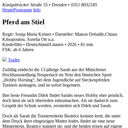
Königsbrücker Straße 55 • Dresden • 0351 8032185
Heute
Programm
Info
Pferd am Stiel
Regie: Sonja Maria Kröner • Darsteller: Manon Debaille,Chiara
Kitsopoulou, Aurelia Ott u.a.
Kinderfilm • Deutschland/Litauen • 2026 • 81 min
FSK: ab 6 Jahren
Trailer
Zufällig entdeckt die 13-jährige Sarah aus der Münchener
Hochhaussiedlung Neuperlach im Netz den finnischen Sport
„Hobby Horsing“, bei dem Jugendliche auf Steckenpferden
Turniere austragen, und ist sofort begeistert.
Ihre beste Freundin Dilek findet Sarahs neues Hobby eher peinlich,
doch lässt sie sich überreden mitzumachen. Als sie dadurch zum
Gespött der Schule werden, zerstreiten sich Dilek und Sarah.
Doch als Sarah die Turnierreiterin Beatrice kennen lernt, die unter
dem Druck ihrer ehrgeizigen Mutter leidet, findet sie eine neue
Mitstreiterin. Beatrice trainiert sie, und die beiden reisen auf eigene