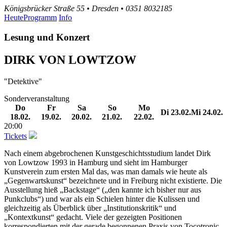
Königsbrücker Straße 55 • Dresden • 0351 8032185
Heute
Programm
Info
Lesung und Konzert
DIRK VON LOWTZOW
"Detektive"
Sonderveranstaltung
Do
Fr
Sa
So
Mo
Di
23.02.
Mi
24.02.
18.02.
19.02.
20.02.
21.02.
22.02.
20:00
Tickets
Nach einem abgebrochenen Kunstgeschichtsstudium landet Dirk
von Lowtzow 1993 in Hamburg und sieht im Hamburger
Kunstverein zum ersten Mal das, was man damals wie heute als
„Gegenwartskunst“ bezeichnete und in Freiburg nicht existierte. Die
Ausstellung hieß „Backstage“ („den kannte ich bisher nur aus
Punkclubs“) und war als ein Schielen hinter die Kulissen und
gleichzeitig als Überblick über „Institutionskritik“ und
„Kontextkunst“ gedacht. Viele der gezeigten Positionen
korrespondierten mit der gerade begonnenen Praxis von Tocotronic.