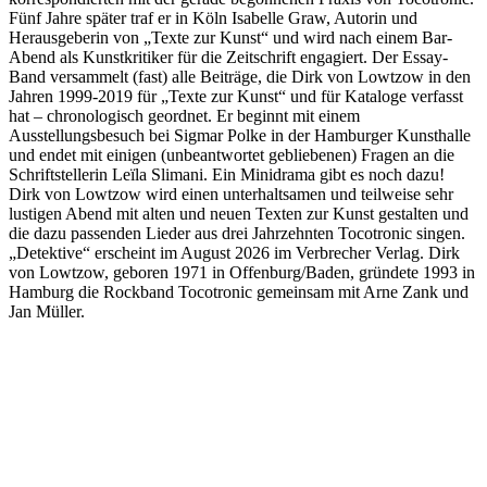
Fünf Jahre später traf er in Köln Isabelle Graw, Autorin und
Herausgeberin von „Texte zur Kunst“ und wird nach einem Bar-
Abend als Kunstkritiker für die Zeitschrift engagiert. Der Essay-
Band versammelt (fast) alle Beiträge, die Dirk von Lowtzow in den
Jahren 1999-2019 für „Texte zur Kunst“ und für Kataloge verfasst
hat – chronologisch geordnet. Er beginnt mit einem
Ausstellungsbesuch bei Sigmar Polke in der Hamburger Kunsthalle
und endet mit einigen (unbeantwortet gebliebenen) Fragen an die
Schriftstellerin Leïla Slimani. Ein Minidrama gibt es noch dazu!
Dirk von Lowtzow wird einen unterhaltsamen und teilweise sehr
lustigen Abend mit alten und neuen Texten zur Kunst gestalten und
die dazu passenden Lieder aus drei Jahrzehnten Tocotronic singen.
„Detektive“ erscheint im August 2026 im Verbrecher Verlag. Dirk
von Lowtzow, geboren 1971 in Offenburg/Baden, gründete 1993 in
Hamburg die Rockband Tocotronic gemeinsam mit Arne Zank und
Jan Müller.