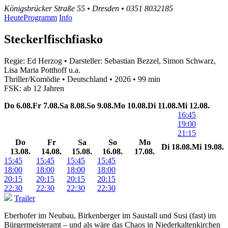
Königsbrücker Straße 55 • Dresden • 0351 8032185
Heute
Programm
Info
Steckerlfischfiasko
Regie: Ed Herzog • Darsteller: Sebastian Bezzel, Simon Schwarz,
Lisa Maria Potthoff u.a.
Thriller/Komödie • Deutschland • 2026 • 99 min
FSK: ab 12 Jahren
Do
6.08.
Fr
7.08.
Sa
8.08.
So
9.08.
Mo
10.08.
Di
11.08.
Mi
12.08.
16:45
19:00
21:15
Do
Fr
Sa
So
Mo
Di
18.08.
Mi
19.08.
13.08.
14.08.
15.08.
16.08.
17.08.
15:45
15:45
15:45
15:45
18:00
18:00
18:00
18:00
20:15
20:15
20:15
20:15
22:30
22:30
22:30
22:30
Trailer
Eberhofer im Neubau, Birkenberger im Saustall und Susi (fast) im
Bürgermeisteramt – und als wäre das Chaos in Niederkaltenkirchen