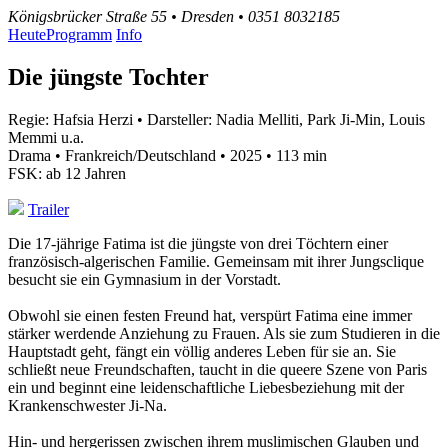
Königsbrücker Straße 55 • Dresden • 0351 8032185
Heute
Programm
Info
Die jüngste Tochter
Regie: Hafsia Herzi • Darsteller: Nadia Melliti, Park Ji-Min, Louis
Memmi u.a.
Drama • Frankreich/Deutschland • 2025 • 113 min
FSK: ab 12 Jahren
Trailer
Die 17-jährige Fatima ist die jüngste von drei Töchtern einer
französisch-algerischen Familie. Gemeinsam mit ihrer Jungsclique
besucht sie ein Gymnasium in der Vorstadt.
Obwohl sie einen festen Freund hat, verspürt Fatima eine immer
stärker werdende Anziehung zu Frauen. Als sie zum Studieren in die
Hauptstadt geht, fängt ein völlig anderes Leben für sie an. Sie
schließt neue Freundschaften, taucht in die queere Szene von Paris
ein und beginnt eine leidenschaftliche Liebesbeziehung mit der
Krankenschwester Ji-Na.
Hin- und hergerissen zwischen ihrem muslimischen Glauben und