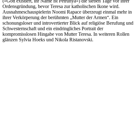
(»Gott existiert, ihr Name ist Petrunya«) die sieben Tage vor ihrer
Ordensgründung, bevor Teresa zur katholischen Ikone wird.
Ausnahmeschauspielerin Noomi Rapace überzeugt einmal mehr in
ihrer Verkörperung der berühmten „Mutter der Armen“. Ein
schonungsloser und introvertierter Blick auf religiöse Berufung und
Schwesternschaft und ein eindringliches Portrait der
kompromisslosen Hingabe von Mutter Teresa. In weiteren Rollen
glänzen Sylvia Hoeks und Nikola Ristanovski.