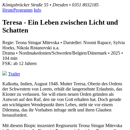
Königsbrücker Straße 55 • Dresden • 0351 8032185
Heute
Programm
Info
Teresa - Ein Leben zwischen Licht und
Schatten
Regie: Teona Strugar Mitevska • Darsteller: Noomi Rapace, Sylvia
Hoeks, Nikola Ristanovski u.a.
Drama • Nordmakedonien/Schweden/Belgien/Dänemark • 2025 •
104 min
FSK: ab 12 Jahren
Trailer
Kalkutta, Indien, August 1948. Mutter Teresa, Oberin des Ordens
der Schwestern von Loreto, erhält die langersehnte Erlaubnis, das
Kloster zu verlassen. Sie will einen neuen Orden gründen als
Antwort auf den Ruf, den sie von Gott erhalten hat. Doch gerade
am wichtigsten Wendepunkt ihres Lebes, steht sie vor einem
Dilemma, das ihr Vorhaben infrage stellt und ihren Glauben
herausfordert.
Mit diesem Biopic inszeniert Regisseurin Teona Strugar Mitevska