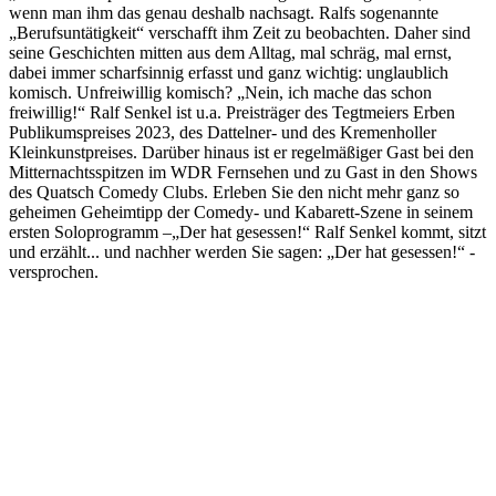
wenn man ihm das genau deshalb nachsagt. Ralfs sogenannte
„Berufsuntätigkeit“ verschafft ihm Zeit zu beobachten. Daher sind
seine Geschichten mitten aus dem Alltag, mal schräg, mal ernst,
dabei immer scharfsinnig erfasst und ganz wichtig: unglaublich
komisch. Unfreiwillig komisch? „Nein, ich mache das schon
freiwillig!“ Ralf Senkel ist u.a. Preisträger des Tegtmeiers Erben
Publikumspreises 2023, des Dattelner- und des Kremenholler
Kleinkunstpreises. Darüber hinaus ist er regelmäßiger Gast bei den
Mitternachtsspitzen im WDR Fernsehen und zu Gast in den Shows
des Quatsch Comedy Clubs. Erleben Sie den nicht mehr ganz so
geheimen Geheimtipp der Comedy- und Kabarett-Szene in seinem
ersten Soloprogramm –„Der hat gesessen!“ Ralf Senkel kommt, sitzt
und erzählt... und nachher werden Sie sagen: „Der hat gesessen!“ -
versprochen.