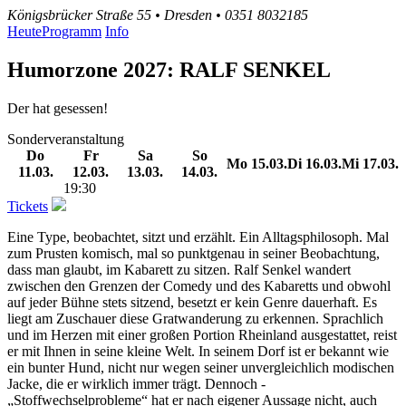
Königsbrücker Straße 55 • Dresden • 0351 8032185
Heute
Programm
Info
Humorzone 2027: RALF SENKEL
Der hat gesessen!
Sonderveranstaltung
Do
Fr
Sa
So
Mo
15.03.
Di
16.03.
Mi
17.03.
11.03.
12.03.
13.03.
14.03.
19:30
Tickets
Eine Type, beobachtet, sitzt und erzählt. Ein Alltagsphilosoph. Mal
zum Prusten komisch, mal so punktgenau in seiner Beobachtung,
dass man glaubt, im Kabarett zu sitzen. Ralf Senkel wandert
zwischen den Grenzen der Comedy und des Kabaretts und obwohl
auf jeder Bühne stets sitzend, besetzt er kein Genre dauerhaft. Es
liegt am Zuschauer diese Gratwanderung zu erkennen. Sprachlich
und im Herzen mit einer großen Portion Rheinland ausgestattet, reist
er mit Ihnen in seine kleine Welt. In seinem Dorf ist er bekannt wie
ein bunter Hund, nicht nur wegen seiner unvergleichlich modischen
Jacke, die er wirklich immer trägt. Dennoch -
„Stoffwechselprobleme“ hat er nach eigener Aussage nicht, auch