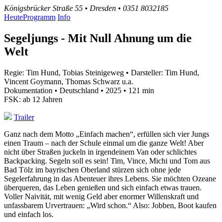
Königsbrücker Straße 55 • Dresden • 0351 8032185
Heute
Programm
Info
Segeljungs - Mit Null Ahnung um die
Welt
Regie: Tim Hund, Tobias Steinigeweg • Darsteller: Tim Hund,
Vincent Goymann, Thomas Schwarz u.a.
Dokumentation • Deutschland • 2025 • 121 min
FSK: ab 12 Jahren
Trailer
Ganz nach dem Motto „Einfach machen“, erfüllen sich vier Jungs
einen Traum – nach der Schule einmal um die ganze Welt! Aber
nicht über Straßen juckeln in irgendeinem Van oder schlichtes
Backpacking. Segeln soll es sein! Tim, Vince, Michi und Tom aus
Bad Tölz im bayrischen Oberland stürzen sich ohne jede
Segelerfahrung in das Abenteuer ihres Lebens. Sie möchten Ozeane
überqueren, das Leben genießen und sich einfach etwas trauen.
Voller Naivität, mit wenig Geld aber enormer Willenskraft und
unfassbarem Urvertrauen: „Wird schon.“ Also: Jobben, Boot kaufen
und einfach los.