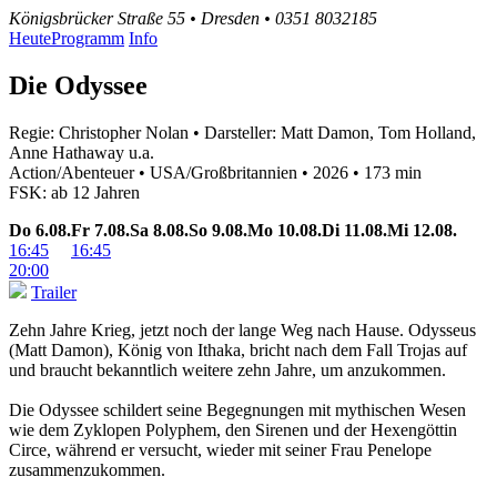
Königsbrücker Straße 55 • Dresden • 0351 8032185
Heute
Programm
Info
Die Odyssee
Regie: Christopher Nolan • Darsteller: Matt Damon, Tom Holland,
Anne Hathaway u.a.
Action/Abenteuer • USA/Großbritannien • 2026 • 173 min
FSK: ab 12 Jahren
Do
6.08.
Fr
7.08.
Sa
8.08.
So
9.08.
Mo
10.08.
Di
11.08.
Mi
12.08.
16:45
16:45
20:00
Trailer
Zehn Jahre Krieg, jetzt noch der lange Weg nach Hause. Odysseus
(Matt Damon), König von Ithaka, bricht nach dem Fall Trojas auf
und braucht bekanntlich weitere zehn Jahre, um anzukommen.
Die Odyssee schildert seine Begegnungen mit mythischen Wesen
wie dem Zyklopen Polyphem, den Sirenen und der Hexengöttin
Circe, während er versucht, wieder mit seiner Frau Penelope
zusammenzukommen.